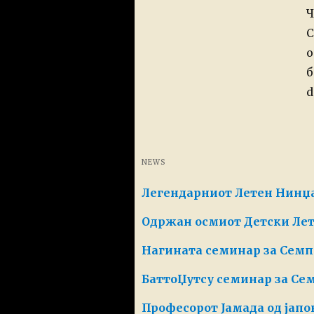
Ч
С
о
б
d
NEWS
Легендарниот Летен Нинџа
Одржан осмиот Детски Ле
Нагината семинар за Сем
БаттоЏутсу семинар за Се
Професорот Јамада од јапо