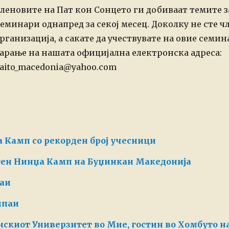
леновите на Пат кон Сонцето ги добиваат темите 
еминари однапред за секој месец. Доколку не сте ч
рганизација, а сакате да учествувате на овие семин
арање на нашата официјална електронска адреса:
aito_macedonia@yahoo.com
 Камп со рекорден број учесници
тен Нинџа Камп на Буџинкан Македонија
паи
мпаи
нскиот Универзитет во Мие, гостин во Хомбуто 