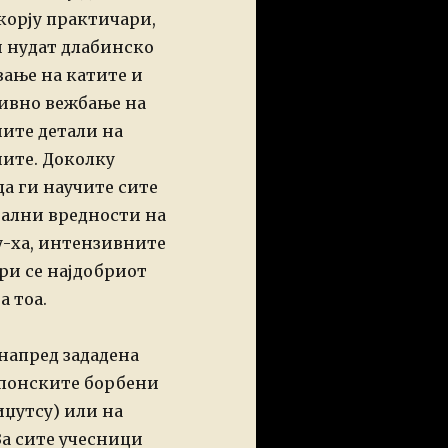
 корју
практичари,
и нудат длабинско
вање на катите и
ивно вежбање на
ните детали на
ите. Доколку
да ги научите сите
јални вредности на
у-ха, интензивните
ри се најдобриот
а тоа.
днапред зададена
јапонските борбени
иџутсу) или на
За сите учесници