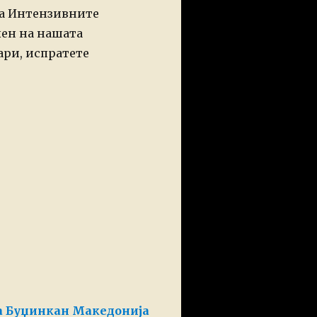
за Интензивните
лен на нашата
ари, испратете
на Буџинкан Македонија