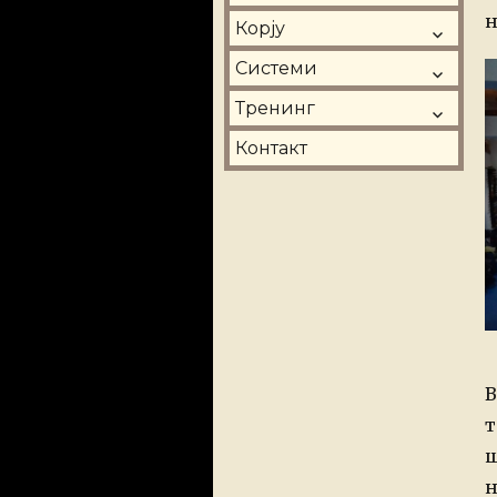
o
н
Корју
Системи
Тренинг
Контакт
В
т
ш
н