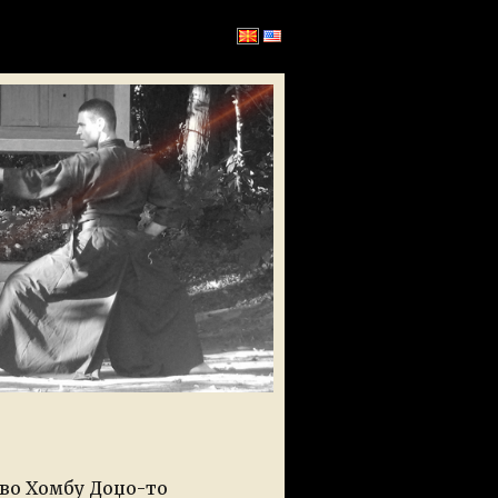
во Хомбу Доџо-то