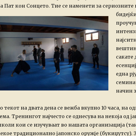
n
а Пат кон Сонцето. Тие се наменети за сериозните
бидејќ
проучу
интенз
најсит
вештин
сакате 
есенци
една рј
семина
начин з
о текот на двата дена се вежба вкупно 10 часа, на о
ема. Тренингот најчесто се однесува на некоја од 
коли кои се изучуваат во нашата организација (та
екое традиционално јапонско оружје (букиџутсу). 