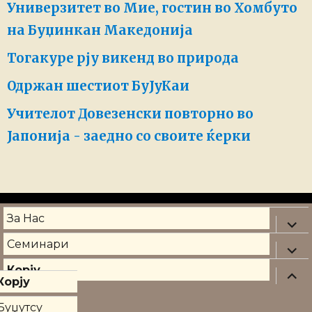
Универзитет во Мие, гостин во Хомбуто
на Буџинкан Македонија
Тогакуре рју викенд во природа
Одржан шестиот БуЈуКаи
Учителот Довезенски повторно во
Јапонија - заедно со своите ќерки
За Нас
expa
child
menu
Семинари
expa
child
menu
Корју
expa
Корју
child
menu
Буџутсу