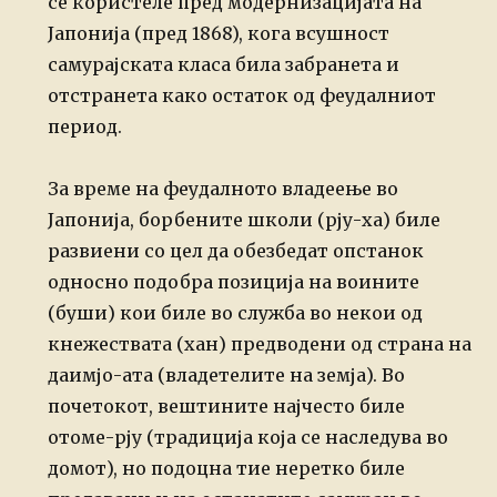
се користеле пред модернизацијата на
Јапонија (пред 1868), кога всушност
самурајската класа била забранета и
отстранета како остаток од феудалниот
период.
За време на феудалното владеење во
Јапонија, борбените школи (рју-ха) биле
развиени со цел да обезбедат опстанок
односно подобра позиција на воините
(буши) кои биле во служба во некои од
кнежествата (хан) предводени од страна на
даимјо-ата (владетелите на земја). Во
почетокот, вештините најчесто биле
отоме-рју (традиција која се наследува во
домот), но подоцна тие неретко биле