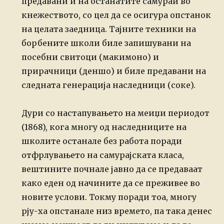
предавани и на останатите самураи во
кнежеството, со цел да се осигура опстанок
на целата заедница. Тајните техники на
борбените школи биле запишувани на
посебни свитоци (макимоно) и
прирачници (деншо) и биле предавани на
следната генерација наследници (соке).
Дури со настапувањето на меиџи периодот
(1868), кога многу од наследниците на
школите останале без работа поради
отфрлувањето на самурајската класа,
вештините почнале јавно да се предаваат
како еден од начините да се преживее во
новите услови. Токму поради тоа, многу
рју-ха опстанале низ времето, па така денес