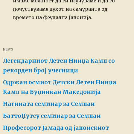
имаме можност да ги изучуваме и да го
почуствуваме духот на самураите од
времето на феудална Јапонија.
NEWS
Легендарниот Летен Нинџа Камп со
рекорден број учесници
Одржан осмиот Детски Летен Нинџа
Камп на Буџинкан Македонија
Нагината семинар за Семпаи
БаттоЏутсу семинар за Семпаи
Професорот Јамада од јапонскиот