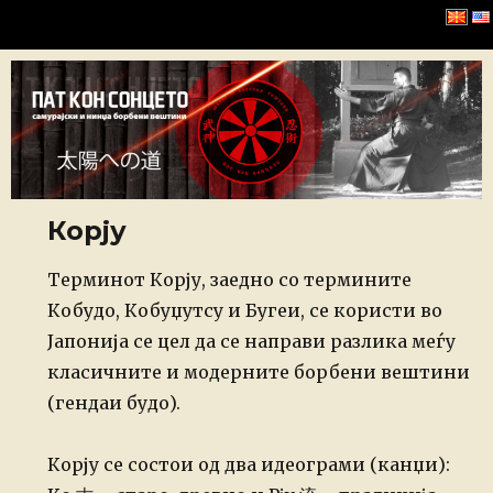
Хомбу Буџинкан
Корју
Posted
Терминот Корју, заедно со термините
on
Кобудо, Кобуџутсу и Бугеи, се користи во
Јапонија се цел да се направи разлика меѓу
класичните и модерните борбени вештини
(гендаи будо).
Корју се состои од два идеограми (канџи):