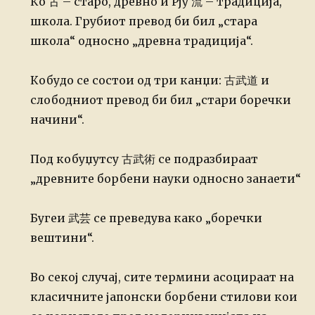
Ко
古
– старо, древно и Рју
流
– традиција,
школа. Грубиот превод би бил „стара
школа“ односно „древна традиција“.
Кобудо се состои од три канџи:
古武道
и
слободниот превод би бил „стари боречки
начини“.
Под кобуџутсу
古武
術 се подразбираат
„древните борбени науки односно занаети“
Бугеи
武芸
се преведува како „боречки
вештини“.
Во секој случај, сите термини асоцираат на
класичните јапонски борбени стилови кои